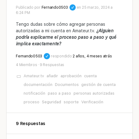
Publicado por
Fernando0503
en 25 marzo, 2024 a
6:24 PM
Tengo dudas sobre cómo agregar personas
autorizadas a mi cuenta en Amateur.tv.
¿Alguien
podría explicarme el proceso paso a paso y qué
implica exactamente?
Fernando0503
respondido
2 años, 4 meses atrás
4 Miembros
·
9 Respuestas
Amateur.tv
añadir
aprobación
cuenta
documentación
Documentos
gestión de cuenta
notificación
paso a paso
personas autorizadas
proceso
Seguridad
soporte
Verificación
9 Respuestas