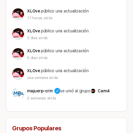
XLOve
público una actualización
17 horas atrás
XLOve
público una actualización
2 dias atrás
XLOve
público una actualización
5 dias atrás
XLOve
público una actualización
una semana atrás
majuerp-crm
se unió al grupo
Cam4
2 semanas atrás
Grupos Populares