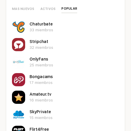
POPULAR
MAS NUEVOS
ACTIVOS
Chaturbate
33 miembros
Stripchat
32 miembros
OnlyFans
25 miembros
Bongacams
17 miembros
Amateur.tv
16 miembros
SkyPrivate
15 miembros
Flirt4Free