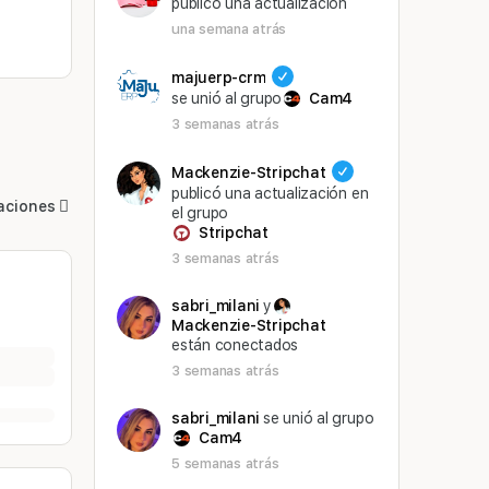
público una actualización
una semana atrás
majuerp-crm
se unió al grupo
Cam4
3 semanas atrás
Mackenzie-Stripchat
publicó una actualización en
aciones
el grupo
Stripchat
3 semanas atrás
sabri_milani
y
Mackenzie-Stripchat
están conectados
3 semanas atrás
sabri_milani
se unió al grupo
Cam4
5 semanas atrás