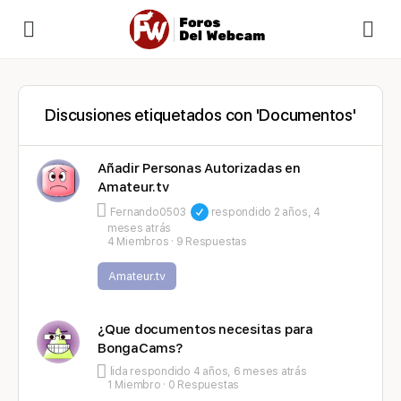
Discusiones etiquetados con 'Documentos'
Añadir Personas Autorizadas en
Amateur.tv
Fernando0503
respondido
2 años, 4
meses atrás
4 Miembros
·
9 Respuestas
Amateur.tv
¿Que documentos necesitas para
BongaCams?
lida
respondido
4 años, 6 meses atrás
1 Miembro
·
0 Respuestas