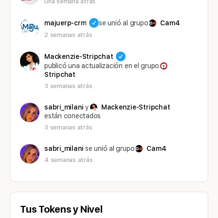
una semana atrás
majuerp-crm
se unió al grupo
Cam4
2 semanas atrás
Mackenzie-Stripchat
publicó una actualización en el grupo
Stripchat
3 semanas atrás
sabri_milani
y
Mackenzie-Stripchat
están conectados
3 semanas atrás
sabri_milani
se unió al grupo
Cam4
4 semanas atrás
Tus Tokens y Nivel