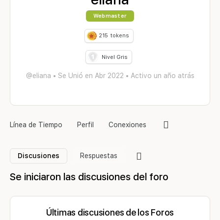
Webmaster
215
tokens
Nivel Gris
@eliana
•
Se Unió en Abr 2022
•
Activo un año atrás
Elementos
Línea de Tiempo
Perfil
Conexiones
del
menú
Elementos
Discusiones
Respuestas
del
menú
Se iniciaron las discusiones del foro
Últimas discusiones de los Foros