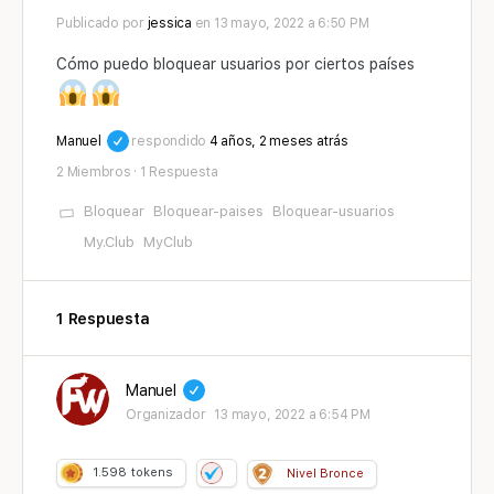
Publicado por
jessica
en 13 mayo, 2022 a 6:50 PM
Cómo puedo bloquear usuarios por ciertos países
Manuel
respondido
4 años, 2 meses atrás
2 Miembros
·
1 Respuesta
Bloquear
Bloquear-paises
Bloquear-usuarios
My.Club
MyClub
1 Respuesta
Manuel
Organizador
13 mayo, 2022 a 6:54 PM
1.598
tokens
Nivel Bronce