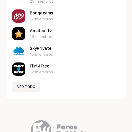
25 miembros
Bongacams
17 miembros
Amateur.tv
16 miembros
SkyPrivate
15 miembros
Flirt4Free
12 miembros
VER TODO