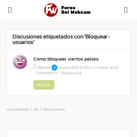
Discusiones etiquetados con 'Bloquear-
usuarios'
Como bloquear ciertos países
Manuel
respondido
4 años, 2 meses atrás
2 Miembros
·
1 Respuesta
My.Club
Visualizando 1 de 1 discusiones