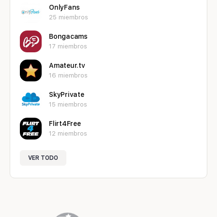
OnlyFans
25 miembros
Bongacams
17 miembros
Amateur.tv
16 miembros
SkyPrivate
15 miembros
Flirt4Free
12 miembros
VER TODO