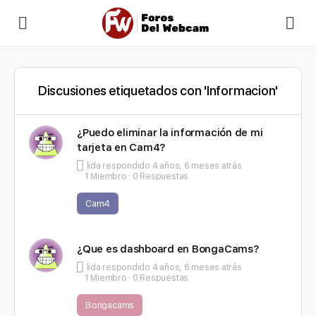
Discusiones etiquetados con 'Informacion'
¿Puedo eliminar la información de mi
tarjeta en Cam4?
lida
respondido
4 años, 6 meses atrás
1 Miembro
·
0 Respuestas
Cam4
¿Que es dashboard en BongaCams?
lida
respondido
4 años, 6 meses atrás
1 Miembro
·
0 Respuestas
Bongacams