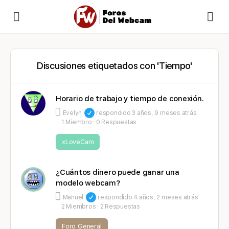
Discusiones etiquetados con 'Tiempo'
Horario de trabajo y tiempo de conexión.
Evelyn
respondido
3 años, 9 meses atrás
1 Miembro
·
0 Respuestas
xLoveCam
¿Cuántos dinero puede ganar una
modelo webcam?
Manuel
respondido
4 años, 2 meses atrás
2 Miembros
·
2 Respuestas
Foro General