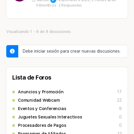
Manuel
respondido
4 años, 2 meses atrás
3 Miembros
·
2 Respuestas
Visualizando 1 - 8 de 8 discusiones
Debe iniciar sesión para crear nuevas discusiones.
Lista de Foros
Anuncios y Promoción
17
Comunidad Webcam
22
Eventos y Conferencias
9
Juguetes Sexuales Interactivos
0
Procesadores de Pagos
0
Programas de Afiliados
12