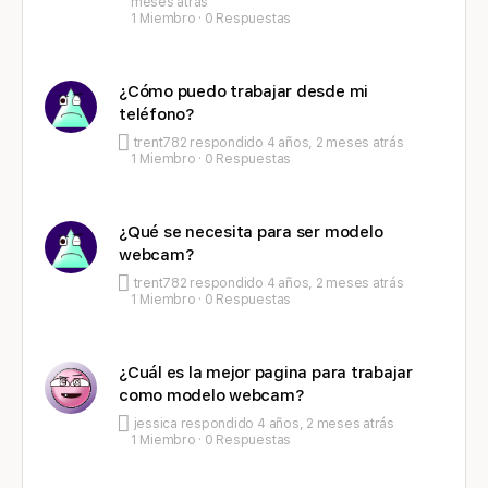
meses atrás
1 Miembro
·
0 Respuestas
¿Cómo puedo trabajar desde mi
teléfono?
trent782
respondido
4 años, 2 meses atrás
1 Miembro
·
0 Respuestas
¿Qué se necesita para ser modelo
webcam?
trent782
respondido
4 años, 2 meses atrás
1 Miembro
·
0 Respuestas
¿Cuál es la mejor pagina para trabajar
como modelo webcam?
jessica
respondido
4 años, 2 meses atrás
1 Miembro
·
0 Respuestas