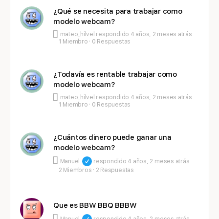
¿Qué se necesita para trabajar como
modelo webcam?
mateo_hilvel
respondido
4 años, 2 meses atrás
1 Miembro
·
0 Respuestas
¿Todavía es rentable trabajar como
modelo webcam?
mateo_hilvel
respondido
4 años, 2 meses atrás
1 Miembro
·
0 Respuestas
¿Cuántos dinero puede ganar una
modelo webcam?
Manuel
respondido
4 años, 2 meses atrás
2 Miembros
·
2 Respuestas
Que es BBW BBQ BBBW