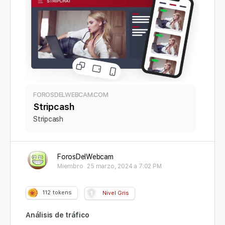
FOROSDELWEBCAM.COM
Stripcash
Stripcash
ForosDelWebcam
Miembro
25 marzo, 2024 a 7:02 PM
112
tokens
Nivel Gris
Análisis de tráfico