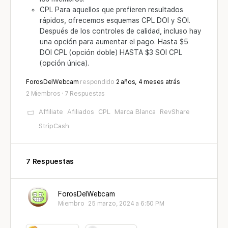
CPL Para aquellos que prefieren resultados
rápidos, ofrecemos esquemas CPL DOI y SOI.
Después de los controles de calidad, incluso hay
una opción para aumentar el pago. Hasta $5
DOI CPL (opción doble) HASTA $3 SOI CPL
(opción única).
ForosDelWebcam
respondido
2 años, 4 meses atrás
2 Miembros
·
7 Respuestas
Affiliate
Afiliados
CPL
Marca Blanca
RevShare
StripCash
7 Respuestas
ForosDelWebcam
Miembro
25 marzo, 2024 a 6:50 PM