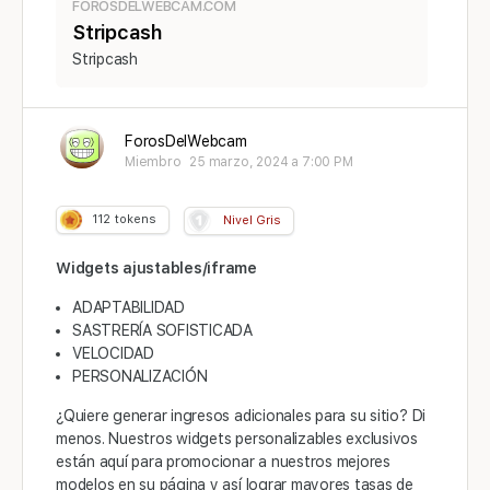
FOROSDELWEBCAM.COM
Stripcash
Stripcash
ForosDelWebcam
Miembro
25 marzo, 2024 a 7:00 PM
112
tokens
Nivel Gris
Widgets ajustables/iframe
ADAPTABILIDAD
SASTRERÍA SOFISTICADA
VELOCIDAD
PERSONALIZACIÓN
¿Quiere generar ingresos adicionales para su sitio? Di
menos. Nuestros widgets personalizables exclusivos
están aquí para promocionar a nuestros mejores
modelos en su página y así lograr mayores tasas de