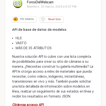
ForosDelWebcam
Miembro
25 marzo, 2024 a 6:57 PM
112
tokens
Nivel Gris
API de base de datos de modelos
HLS
VASTO
MÁS DE 35 ATRIBUTOS
Nuestra solución API lo cubre con una lista completa
de posibilidades para crear su sitio de cámaras a su
manera. ¿Necesitas construir tu galería multimedia? La
API le otorga acceso a miles de materiales que pueda
necesitar, como videos, imágenes, instantáneas,
transmisiones en vivo y más. También puede solicitar
una lista detallada de información sobre modelos en
línea, realizar un seguimiento de sus estados en línea y
recibir los resultados en formato JSON.
Obtenga acceso API