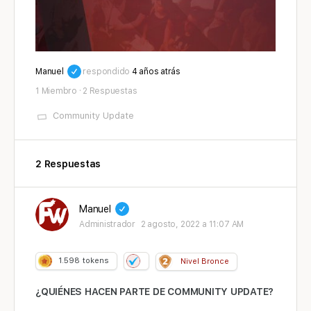
Manuel
respondido
4 años atrás
1 Miembro
·
2 Respuestas
Community Update
2 Respuestas
Manuel
Administrador
2 agosto, 2022 a 11:07 AM
1.598
tokens
Nivel Bronce
¿QUIÉNES HACEN PARTE DE COMMUNITY UPDATE?