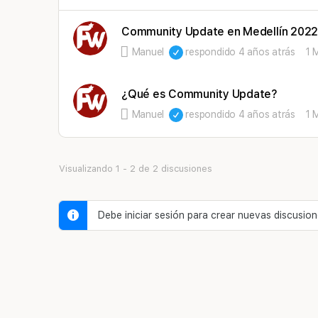
Community Update en Medellín 202
Manuel
respondido
4 años atrás
1 
¿Qué es Community Update?
Manuel
respondido
4 años atrás
1 
Visualizando 1 - 2 de 2 discusiones
Debe iniciar sesión para crear nuevas discusion