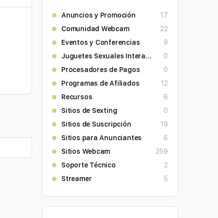
Anuncios y Promoción
17
Comunidad Webcam
22
Eventos y Conferencias
9
Juguetes Sexuales Interactivos
0
Procesadores de Pagos
0
Programas de Afiliados
12
Recursos
6
Sitios de Sexting
0
Sitios de Suscripción
19
Sitios para Anunciantes
6
Sitios Webcam
259
Soporte Técnico
2
Streamer
5