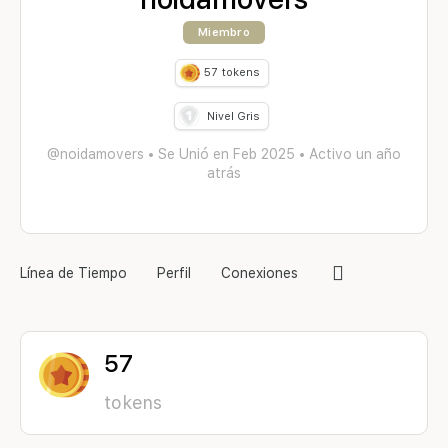
Miembro
57
tokens
Nivel Gris
@noidamovers
•
Se Unió en Feb 2025
•
Activo un año
atrás
Elementos
Línea de Tiempo
Perfil
Conexiones
del
menú
57
tokens