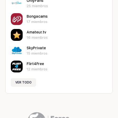
OnlyFans
25 miembros
Bongacams
17 miembros
Amateur.tv
16 miembros
SkyPrivate
15 miembros
Flirt4Free
12 miembros
VER TODO