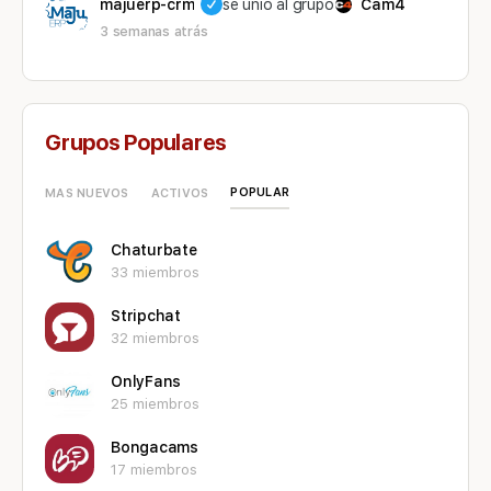
majuerp-crm
se unió al grupo
Cam4
3 semanas atrás
Grupos Populares
POPULAR
MAS NUEVOS
ACTIVOS
Chaturbate
33 miembros
Stripchat
32 miembros
OnlyFans
25 miembros
Bongacams
17 miembros