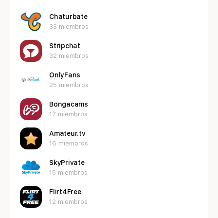
Chaturbate
33 miembros
Stripchat
32 miembros
OnlyFans
25 miembros
Bongacams
17 miembros
Amateur.tv
16 miembros
SkyPrivate
15 miembros
Flirt4Free
12 miembros