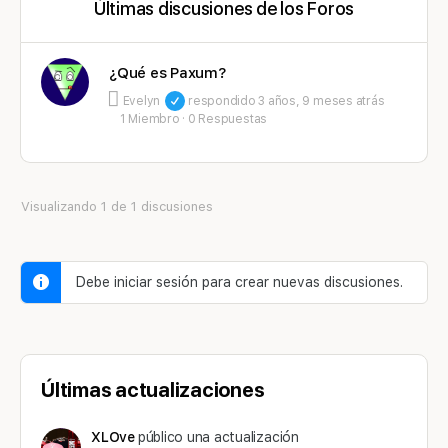
Últimas discusiones de los Foros
¿Qué es Paxum?
Evelyn
respondido
3 años, 9 meses atrás
1 Miembro
·
0 Respuestas
Visualizando 1 de 1 discusiones
Debe iniciar sesión para crear nuevas discusiones.
Últimas actualizaciones
XLOve
público una actualización