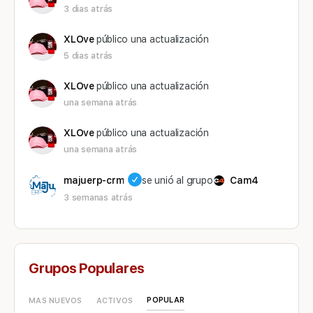
3 dias atrás
XLOve
público una actualización
5 dias atrás
XLOve
público una actualización
una semana atrás
XLOve
público una actualización
una semana atrás
majuerp-crm
se unió al grupo
Cam4
3 semanas atrás
Grupos Populares
POPULAR
MAS NUEVOS
ACTIVOS