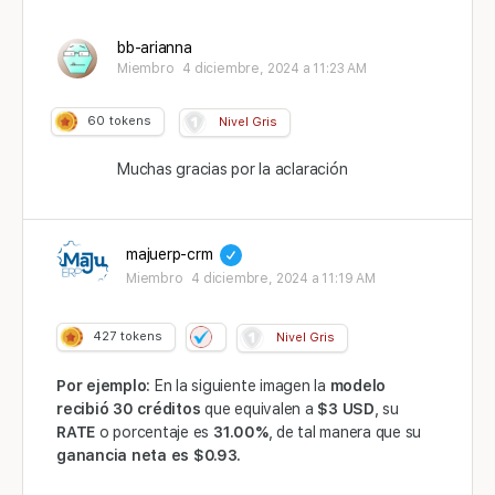
bb-arianna
Miembro
4 diciembre, 2024 a 11:23 AM
60
tokens
Nivel Gris
Muchas gracias por la aclaración
majuerp-crm
Miembro
4 diciembre, 2024 a 11:19 AM
427
tokens
Nivel Gris
Por ejemplo:
En la siguiente imagen la
modelo
recibió 30 créditos
que equivalen a
$3 USD
, su
RATE
o porcentaje es
31.00%
, de tal manera que su
ganancia neta es $0.93.