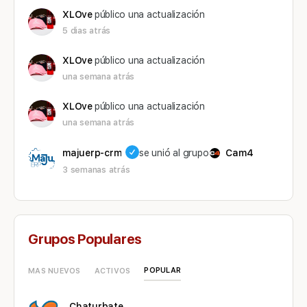
XLOve
público una actualización
5 dias atrás
XLOve
público una actualización
una semana atrás
XLOve
público una actualización
una semana atrás
majuerp-crm
se unió al grupo
Cam4
3 semanas atrás
Grupos Populares
POPULAR
MAS NUEVOS
ACTIVOS
Chaturbate