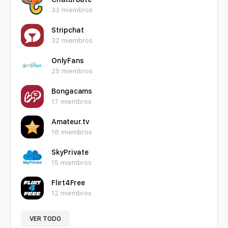
33 miembros
Stripchat
32 miembros
OnlyFans
25 miembros
Bongacams
17 miembros
Amateur.tv
16 miembros
SkyPrivate
15 miembros
Flirt4Free
12 miembros
VER TODO