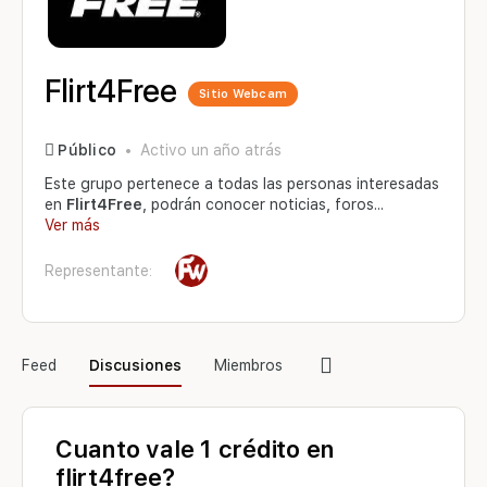
Flirt4Free
Sitio Webcam
Público
Activo un año atrás
Este grupo pertenece a todas las personas interesadas
en
Flirt4Free
, podrán conocer noticias, foros...
Ver más
Representante:
Elementos
Feed
Discusiones
Miembros
del
menú
Cuanto vale 1 crédito en
flirt4free?