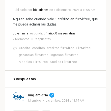
Publicado por
bb-arianna
en 4 diciembre, 2024 a 11:00 AM
Alguien sabe cuando vale 1 crédito en flirt4free, que
me pueda aclarar las dudas.
bb-arianna
respondido
1 año, 8 meses atrás
2 Miembros
·
3 Respuestas
Credito
creditos
creditos flirt4free
Flirt4free
ganancias flirt4free
ingresos flirt4free
Modelos Flirt4Free
Studios Flirt4Free
3 Respuestas
majuerp-crm
Miembro
4 diciembre, 2024 a 11:14 AM