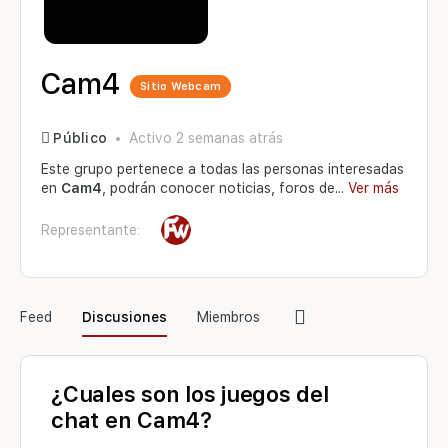
Cam4
Sitio Webcam
Público
Activo 2 semanas atrás
Este grupo pertenece a todas las personas interesadas
en
Cam4
, podrán conocer noticias, foros de...
Ver más
Representante:
Elementos
Feed
Discusiones
Miembros
del
menú
¿Cuales son los juegos del
chat en Cam4?