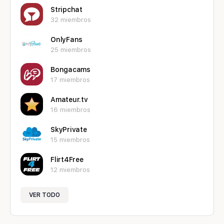
Stripchat
32 miembros
OnlyFans
25 miembros
Bongacams
17 miembros
Amateur.tv
16 miembros
SkyPrivate
15 miembros
Flirt4Free
12 miembros
VER TODO