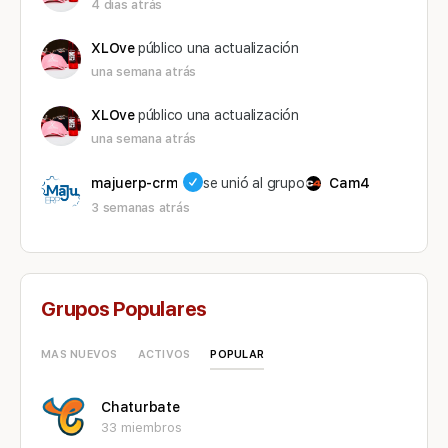
4 dias atrás
XLOve
público una actualización
una semana atrás
XLOve
público una actualización
una semana atrás
majuerp-crm
se unió al grupo
Cam4
3 semanas atrás
Grupos Populares
POPULAR
MAS NUEVOS
ACTIVOS
Chaturbate
33 miembros