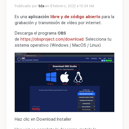
Publicado por
lida
en 8 febrero, 2022 a 10:24 AM
Es una
aplicación
libre y de código abierto
para la
grabación y transmisión de vídeo por internet.
Descarga el programa
OBS
de
https://obsproject.com/download
. Selecciona tu
sistema operativo (Windows / MacOS / Linux)
Haz clic en Download Installer