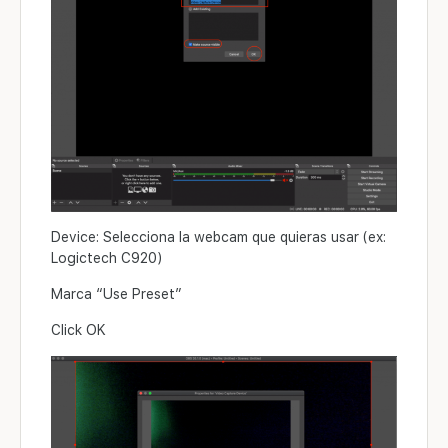
Device: Selecciona la webcam que quieras usar (ex:
Logictech C920)
Marca “Use Preset”
Click OK