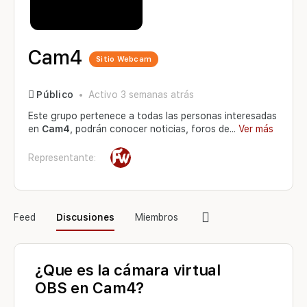
Cam4
Sitio Webcam
Público
Activo 3 semanas atrás
Este grupo pertenece a todas las personas interesadas
en
Cam4
, podrán conocer noticias, foros de...
Ver más
Representante:
Elementos
Feed
Discusiones
Miembros
del
menú
¿Que es la cámara virtual
OBS en Cam4?