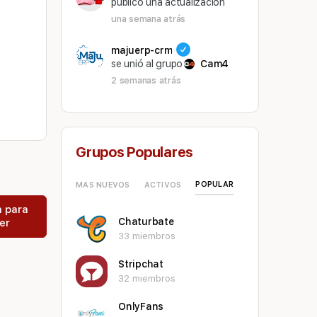
público una actualización
una semana atrás
majuerp-crm
se unió al grupo
Cam4
2 semanas atrás
Grupos Populares
POPULAR
MAS NUEVOS
ACTIVOS
n para
Chaturbate
er
33 miembros
Stripchat
32 miembros
OnlyFans