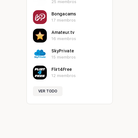
25 miembros
Bongacams
17 miembros
Amateur.tv
16 miembros
SkyPrivate
15 miembros
Flirt4Free
12 miembros
VER TODO