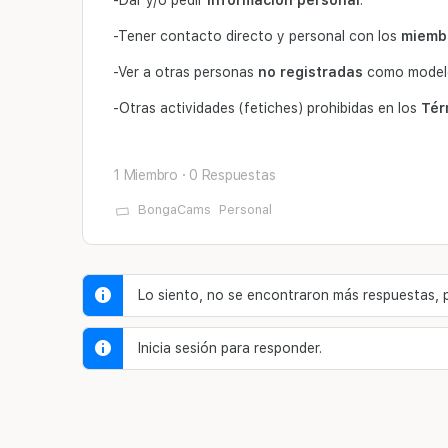
-Dar y/o pedir
información personal
.
-Tener contacto directo y personal con los
miemb
-Ver a otras personas
no registradas
como modelos
-Otras actividades (fetiches) prohibidas en los
Tér
1 Miembro
·
0 Respuestas
BongaCams
Personal
Lo siento, no se encontraron más respuestas, pe
Inicia sesión para responder.