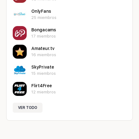
OnlyFans
25 miembros
Bongacams
17 miembros
Amateur.tv
16 miembros
SkyPrivate
15 miembros
Flirt4Free
12 miembros
VER TODO