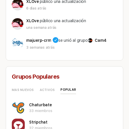
XLOve
público una actualización
6 dias atrás
XLOve
público una actualización
una semana atrás
majuerp-crm
se unió al grupo
Cam4
3 semanas atrás
Grupos Populares
POPULAR
MAS NUEVOS
ACTIVOS
Chaturbate
33 miembros
Stripchat
32 miembros