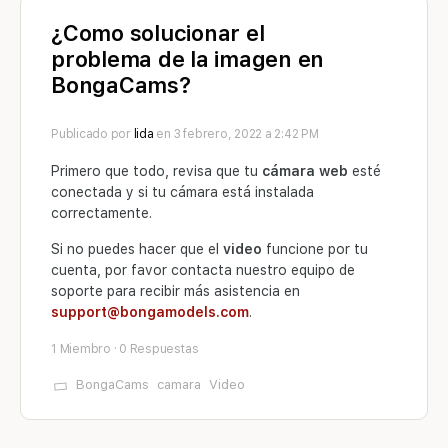
¿Como solucionar el
problema de la imagen en
BongaCams?
Publicado por
lida
en 3 febrero, 2022 a 2:42 PM
Primero que todo, revisa que tu
cámara web
esté
conectada y si tu cámara está instalada
correctamente.
Si no puedes hacer que el
video
funcione por tu
cuenta, por favor contacta nuestro equipo de
soporte para recibir más asistencia en
support@bongamodels.com
.
1 Miembro
·
0 Respuestas
BongaCams
camara
Video