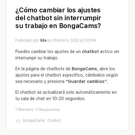
¿Cómo cambiar los ajustes
del chatbot sin interrumpir
su trabajo en BongaCams?
Publicado por
lida
en 3 febrero, 2022 a 2:32 PM
Puedes cambiar los ajustes de un
chatbot
activo sin
interrumpir su trabajo.
En la página de chatbots de
BongaCams
, abre los
ajustes para el chatbot específico, cámbialos según
sea necesario y presiona
“Guardar cambios”
.
El chatbot se actualizará solo automáticamente en
tu sala de chat en 10-20 segundos.
1 Miembro
·
0 Respuestas
BongaCams
Chabot