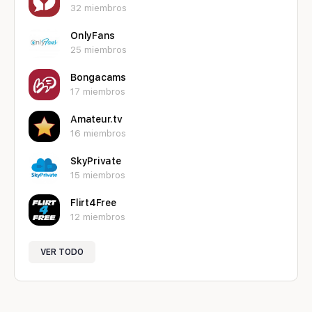
32 miembros
OnlyFans
25 miembros
Bongacams
17 miembros
Amateur.tv
16 miembros
SkyPrivate
15 miembros
Flirt4Free
12 miembros
VER TODO