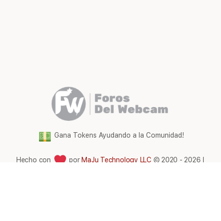
Gana Tokens Ayudando a la Comunidad!
Hecho con
por
MaJu Technology LLC
© 2020 - 2026 |
Foros del WebCam Latam
Elementos
Términos y condiciones
del
menú
Comunidad Foros Del WebCam
|
Gana tokens gratis