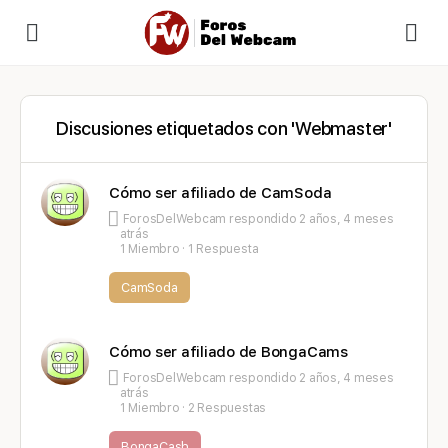
Discusiones etiquetados con 'Webmaster'
Cómo ser afiliado de CamSoda
ForosDelWebcam
respondido
2 años, 4 meses
atrás
1 Miembro
·
1 Respuesta
CamSoda
Cómo ser afiliado de BongaCams
ForosDelWebcam
respondido
2 años, 4 meses
atrás
1 Miembro
·
2 Respuestas
BongaCash