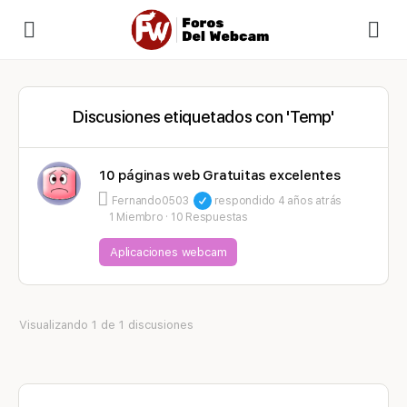
Discusiones etiquetados con 'Temp'
10 páginas web Gratuitas excelentes
Fernando0503
respondido
4 años atrás
1 Miembro
·
10 Respuestas
Aplicaciones webcam
Visualizando 1 de 1 discusiones