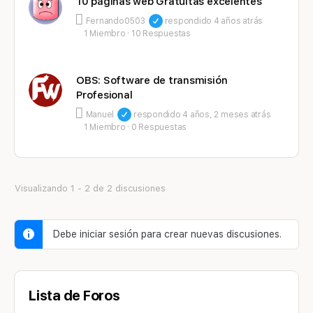
10 páginas web Gratuitas excelentes
Fernando0503
respondido
4 años atrás
1 Miembro
·
10 Respuestas
OBS: Software de transmisión
Profesional
Manuel
respondido
4 años, 2 meses atrás
1 Miembro
·
0 Respuestas
Visualizando 1 - 2 de 2 discusiones
Debe iniciar sesión para crear nuevas discusiones.
Lista de Foros