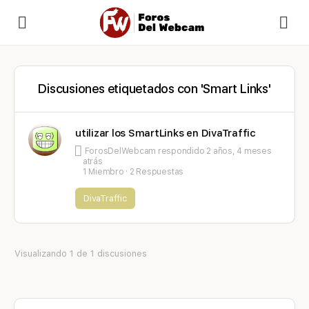
Discusiones etiquetados con 'Smart Links'
utilizar los SmartLinks en DivaTraffic
ForosDelWebcam
respondido
2 años, 4 meses
atrás
1 Miembro
·
2 Respuestas
DivaTraffic
Visualizando 1 de 1 discusiones