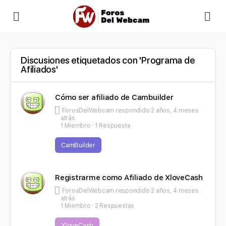
Discusiones etiquetados con 'Programa de
Afiliados'
Cómo ser afiliado de Cambuilder
ForosDelWebcam
respondido
2 años, 4 meses
atrás
1 Miembro
·
1 Respuesta
CamBuilder
Registrarme como Afiliado de XloveCash
ForosDelWebcam
respondido
2 años, 4 meses
atrás
1 Miembro
·
2 Respuestas
XloveCash