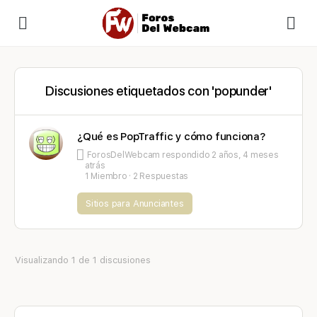
Discusiones etiquetados con 'popunder'
¿Qué es PopTraffic y cómo funciona?
ForosDelWebcam
respondido
2 años, 4 meses
atrás
1 Miembro
·
2 Respuestas
Sitios para Anunciantes
Visualizando 1 de 1 discusiones