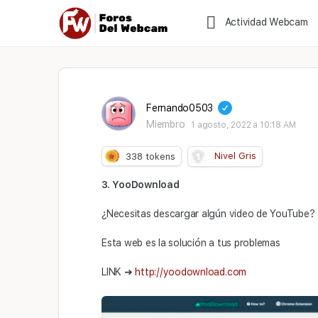
Actividad Webcam
Fernando0503
Miembro
1 agosto, 2022 a 10:18 AM
Nivel Gris
338
tokens
3. YooDownload
¿Necesitas descargar algún video de YouTube?
Esta web es la solución a tus problemas
LINK ➜
http://yoodownload.com