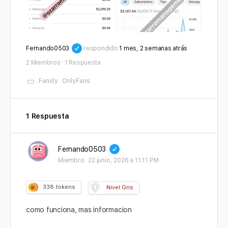
Fernando0503
respondido
1 mes, 2 semanas atrás
2 Miembros
·
1 Respuesta
Fansly
OnlyFans
1 Respuesta
Fernando0503
Miembro
22 junio, 2026 a 11:11 PM
338
tokens
Nivel Gris
como funciona, mas informacion