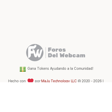
Gana Tokens Ayudando a la Comunidad!
Hecho con
por
MaJu Technology LLC
© 2020 - 2026 |
Foros del WebCam Latam
Elementos
Términos y condiciones
del
menú
Comunidad Foros Del WebCam
|
Gana tokens gratis