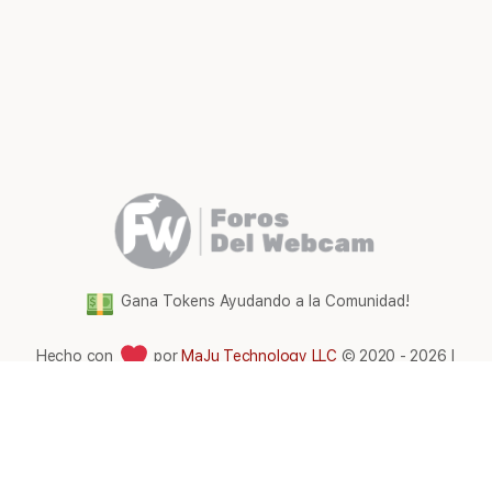
Gana Tokens Ayudando a la Comunidad!
Hecho con
por
MaJu Technology LLC
© 2020 - 2026 |
Foros del WebCam Latam
Elementos
Términos y condiciones
del
menú
Comunidad Foros Del WebCam
|
Gana tokens gratis