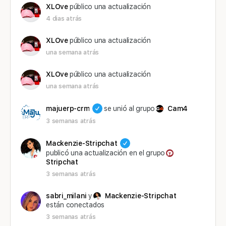
XLOve
público una actualización
4 dias atrás
XLOve
público una actualización
una semana atrás
XLOve
público una actualización
una semana atrás
majuerp-crm
se unió al grupo
Cam4
3 semanas atrás
Mackenzie-Stripchat
publicó una actualización en el grupo
Stripchat
3 semanas atrás
sabri_milani
y
Mackenzie-Stripchat
están conectados
3 semanas atrás