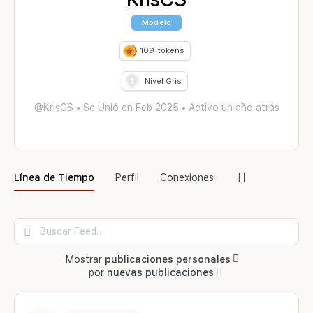
Modelo
109
tokens
Nivel Gris
@KrisCS
•
Se Unió en Feb 2025
•
Activo un año atrás
Elemento
Línea de Tiempo
Perfil
Conexiones
del
menú
Buscar
Feed…
Mostrar
publicaciones personales
por
nuevas publicaciones