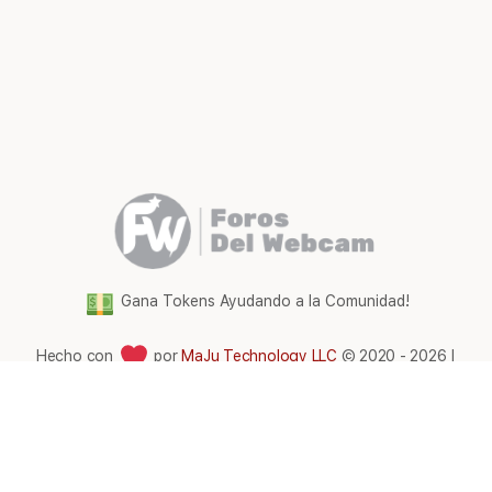
Gana Tokens Ayudando a la Comunidad!
Hecho con
por
MaJu Technology LLC
© 2020 - 2026 |
Foros del WebCam Latam
Elementos
Términos y condiciones
del
menú
Comunidad Foros Del WebCam
|
Gana tokens gratis