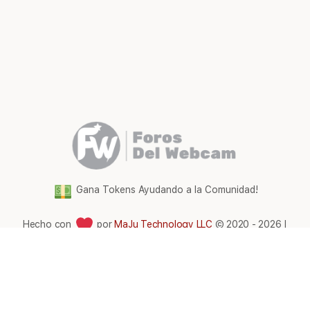
Gana Tokens Ayudando a la Comunidad!
Hecho con
por
MaJu Technology LLC
© 2020 - 2026 |
Foros del WebCam Latam
Elementos
Términos y condiciones
del
menú
Comunidad Foros Del WebCam
|
Gana tokens gratis