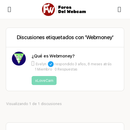
Discusiones etiquetados con 'Webmoney'
¿Qué es Webmoney?
Evelyn
respondido
3 años, 8 meses atrás
1 Miembro
·
0 Respuestas
xLoveCam
Visualizando 1 de 1 discusiones