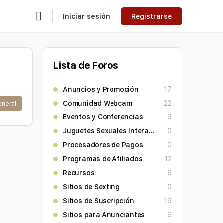
Iniciar sesión
Registrarse
Lista de Foros
Anuncios y Promoción
17
Comunidad Webcam
22
eneral
Eventos y Conferencias
9
Juguetes Sexuales Interactivos
0
Procesadores de Pagos
0
Programas de Afiliados
12
Recursos
6
Sitios de Sexting
0
Sitios de Suscripción
19
Sitios para Anunciantes
6