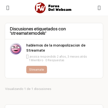
Discusiones etiquetados con
'streamatemodels'
hablemos de la monopolizacion de
Streamate
jessica
respondido
2 años, 3 meses atrás
1 Miembro
·
0 Respuestas
Streamate
Visualizando 1 de 1 discusiones