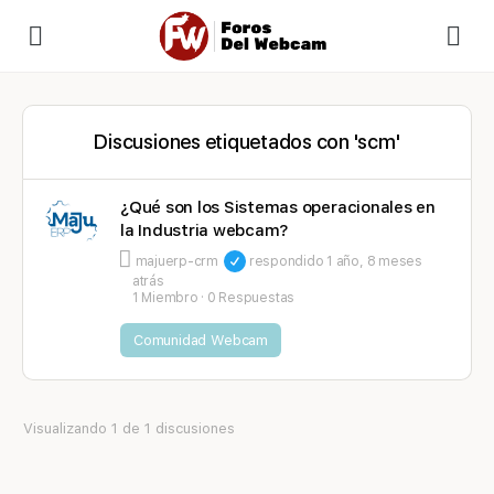
Discusiones etiquetados con 'scm'
¿Qué son los Sistemas operacionales en
la Industria webcam?
majuerp-crm
respondido
1 año, 8 meses
atrás
1 Miembro
·
0 Respuestas
Comunidad Webcam
Visualizando 1 de 1 discusiones