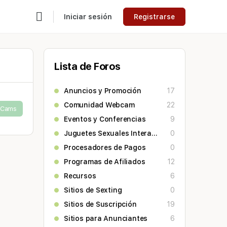
Iniciar sesión
Registrarse
Lista de Foros
Anuncios y Promoción
17
Comunidad Webcam
22
eCams
Eventos y Conferencias
9
Juguetes Sexuales Interactivos
0
Procesadores de Pagos
0
Programas de Afiliados
12
Recursos
6
Sitios de Sexting
0
Sitios de Suscripción
19
Sitios para Anunciantes
6