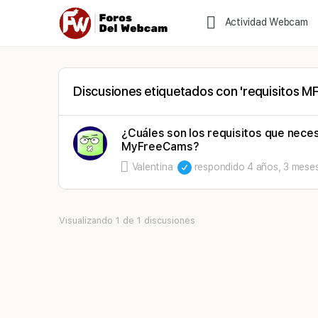
Actividad Webcam
Discusiones etiquetados con 'requisitos M
¿Cuáles son los requisitos que nece
MyFreeCams?
Valentina
respondido
4 años, 3 meses
Visualizando 1 de 1 discusiones