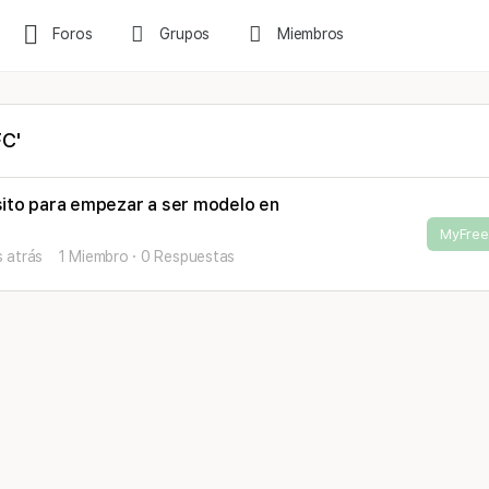
Foros
Grupos
Miembros
FC'
sito para empezar a ser modelo en
MyFre
 atrás
1 Miembro
·
0 Respuestas