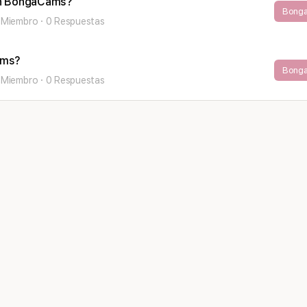
en BongaCams?
Bong
 Miembro
·
0 Respuestas
ams?
Bong
 Miembro
·
0 Respuestas