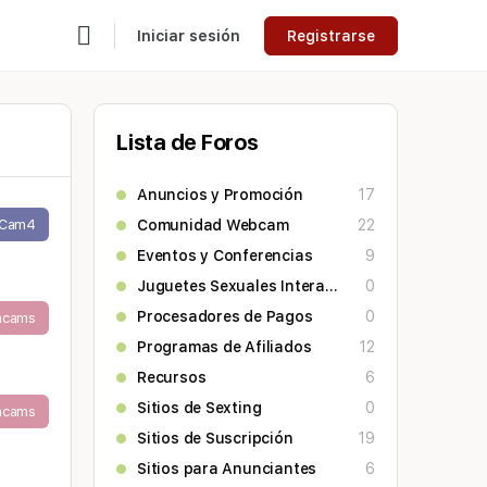
Iniciar sesión
Registrarse
Lista de Foros
Anuncios y Promoción
17
Cam4
Comunidad Webcam
22
Eventos y Conferencias
9
Juguetes Sexuales Interactivos
0
Procesadores de Pagos
0
acams
Programas de Afiliados
12
Recursos
6
Sitios de Sexting
0
acams
Sitios de Suscripción
19
Sitios para Anunciantes
6