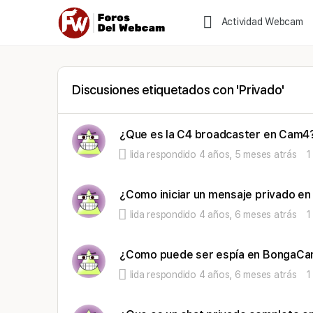
Actividad Webcam
Discusiones etiquetados con 'Privado'
¿Que es la C4 broadcaster en Cam4
lida
respondido
4 años, 5 meses atrás
1
¿Como iniciar un mensaje privado 
lida
respondido
4 años, 6 meses atrás
1
¿Como puede ser espía en BongaC
lida
respondido
4 años, 6 meses atrás
1