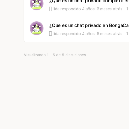
¿Que es un chat privado completo 
lida
respondido
4 años, 6 meses atrás
1
¿Que es un chat privado en BongaC
lida
respondido
4 años, 6 meses atrás
1
Visualizando 1 - 5 de 5 discusiones