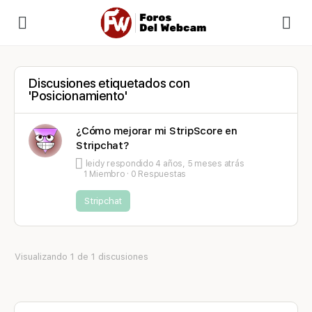
Discusiones etiquetados con
'Posicionamiento'
¿Cómo mejorar mi StripScore en
Stripchat?
leidy
respondido
4 años, 5 meses atrás
1 Miembro
·
0 Respuestas
Stripchat
Visualizando 1 de 1 discusiones