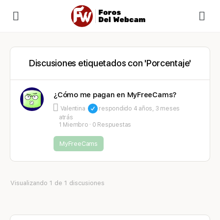
Discusiones etiquetados con 'Porcentaje'
¿Cómo me pagan en MyFreeCams?
Valentina
respondido
4 años, 3 meses
atrás
1 Miembro
·
0 Respuestas
MyFreeCams
Visualizando 1 de 1 discusiones