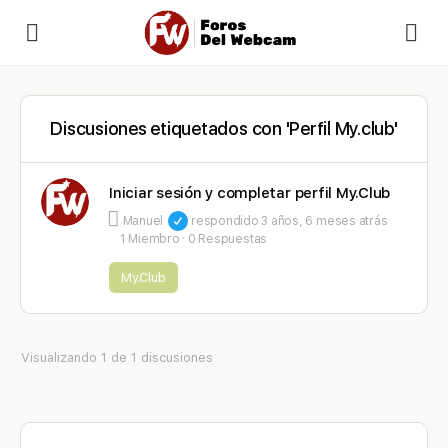
Discusiones etiquetados con 'Perfil My.club'
Iniciar sesión y completar perfil My.Club
Manuel
respondido
3 años, 6 meses atrás
1 Miembro
·
0 Respuestas
My.Club
Visualizando 1 de 1 discusiones