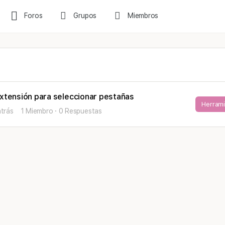
Foros
Grupos
Miembros
tensión para seleccionar pestañas
Herrami
atrás
1 Miembro
·
0 Respuestas