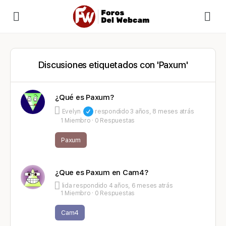
Discusiones etiquetados con 'Paxum'
¿Qué es Paxum?
Evelyn
respondido
3 años, 8 meses atrás
1 Miembro
·
0 Respuestas
Paxum
¿Que es Paxum en Cam4?
lida
respondido
4 años, 6 meses atrás
1 Miembro
·
0 Respuestas
Cam4