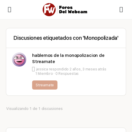
Discusiones etiquetados con 'Monopolizada'
hablemos de la monopolizacion de
Streamate
jessica
respondido
2 años, 3 meses atrás
1 Miembro
·
0 Respuestas
Streamate
Visualizando 1 de 1 discusiones