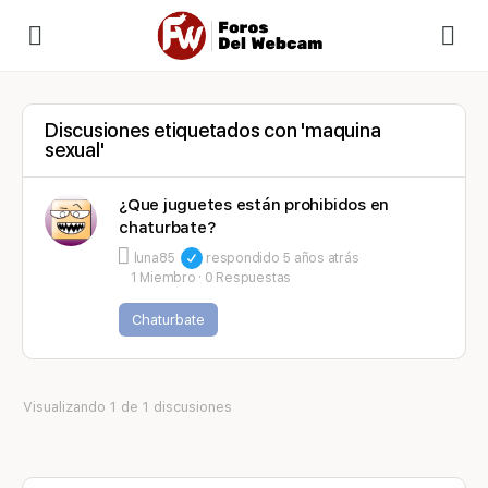
Discusiones etiquetados con 'maquina
sexual'
¿Que juguetes están prohibidos en
chaturbate?
luna85
respondido
5 años atrás
1 Miembro
·
0 Respuestas
Chaturbate
Visualizando 1 de 1 discusiones